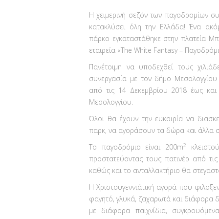
Η χειμερινή σεζόν των παγοδρομίων συ
κατακλύσει όλη την Ελλάδα! Ένα ακό
πάρκο εγκαταστάθηκε στην πλατεία Μπ
εταιρεία «The White Fantasy – Παγοδρόμ
Πανέτοιμη να υποδεχθεί τους χιλιάδ
συνεργασία με τον δήμο Μεσολογγίου 
από τις 14 Δεκεμβρίου 2018 έως και
Μεσολογγίου.
Όλοι θα έχουν την ευκαιρία να διασκ
παρκ, να αγοράσουν τα δώρα και άλλα σ
2
Το παγοδρόμιο είναι 200m
κλειστού
προστατεύοντας τους πατινέρ από τις
καθώς και το ανταλλακτήριο θα στεγασ
Η Χριστουγεννιάτική αγορά που φιλοξε
φαγητό, γλυκά, ζαχαρωτά και διάφορα δ
με διάφορα παιχνίδια, συγκρουόμεν