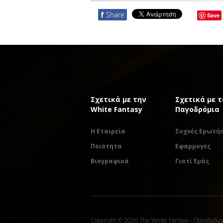
f
Share
Save
Σχετικά με την
Σχετικά με τ
White Fantasy
Παγοδρόμια
Η Εταιρεία
Συχνές Ερωτήσ
Ποιότητα
Εφαρμογές
Βιογραφικά
Γιατί Εμάς
Copyright © 2026 The White Fantasy - Παγοδρόμι