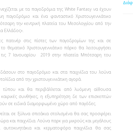
Διάφ
νεχίζεται με τα παγοδρόμια της White Fantasy να έχουν
μη παγοδρόμιο και ένα φανταστικό Χριστουγεννιάτικο
ότσαρη την κεντρική πλατεία του Μεσολογγίου από την
ια Ελλάδος».
ες πατινέρ στις πίστες των παγοδρομίων της και σε
το θεματικό Χριστουγεννιάτικο πάρκο θα λειτουργήσει
 τις 7 Ιανουαρίου 2019 στην πλατεία Μπότσαρη του
εδάσουν στο παγοδρόμιο και στα παιχνίδια του λούνα
τολίδια από την χριστουγεννιάτικη αγορά.
 τύπου και θα περιβάλλεται από λυόμενη αίθουσα
 καιρικές συνθήκες, η εξυπηρέτηση δε των επισκεπτών
τούν σε ειδικά διαμορφωμένο χώρο από παγόδες.
νείται σε ξύλινα σπιτάκια στολισμένα θα σας προσφέρει
ώρα και παιχνίδια. Λούνα παρκ για μικρούς και μεγάλους
α αυτοκινητάκια και κερματοφόρα παιχνίδια θα σας