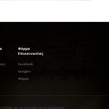
α
Φόρμα
Επικοινωνίας
εις
Facebook
Google+
Φόρμα
α Ελλάδος. Με την επιφύλαξη παντός δικαιώματος.