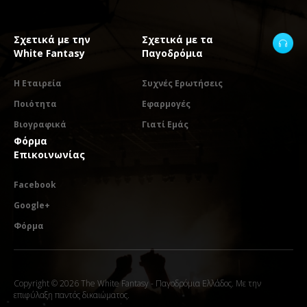
Σχετικά με την
Σχετικά με τα
White Fantasy
Παγοδρόμια
Η Εταιρεία
Συχνές Ερωτήσεις
Ποιότητα
Εφαρμογές
Βιογραφικά
Γιατί Εμάς
Φόρμα
Επικοινωνίας
Facebook
Google+
Φόρμα
Copyright © 2026 The White Fantasy - Παγοδρόμια Ελλάδος. Με την
επιφύλαξη παντός δικαιώματος.