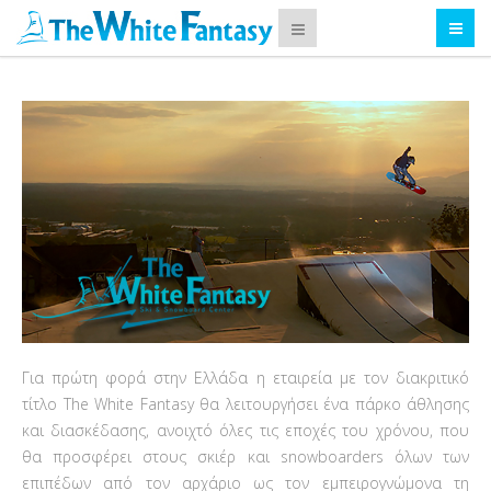
Για πρώτη φορά στην Ελλάδα η εταιρεία με τον διακριτικό
τίτλο The White Fantasy θα λειτουργήσει ένα πάρκο άθλησης
και διασκέδασης, ανοιχτό όλες τις εποχές του χρόνου, που
θα προσφέρει στους σκιέρ και snowboarders όλων των
επιπέδων από τον αρχάριο ως τον εμπειρογνώμονα τη