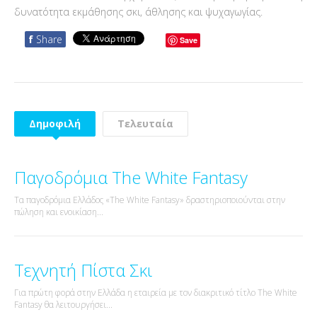
δυνατότητα εκμάθησης σκι, άθλησης και ψυχαγωγίας.
f
Share
Save
Δημοφιλή
Τελευταία
Παγοδρόμια The White Fantasy
Τα παγοδρόμια Ελλάδος «The White Fantasy» δραστηριοποιούνται στην
πώληση και ενοικίαση...
Τεχνητή Πίστα Σκι
Για πρώτη φορά στην Ελλάδα η εταιρεία με τον διακριτικό τίτλο The White
Fantasy θα λειτουργήσει...