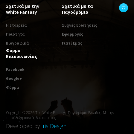
Σχετικά με την
Σχετικά με τα
White Fantasy
Παγοδρόμια
Η Εταιρεία
Συχνές Ερωτήσεις
Ποιότητα
Εφαρμογές
Βιογραφικά
Γιατί Εμάς
Φόρμα
Επικοινωνίας
Facebook
Google+
Φόρμα
Copyright © 2026 The White Fantasy - Παγοδρόμια Ελλάδος. Με την
επιφύλαξη παντός δικαιώματος.
Developed by
Iris Design