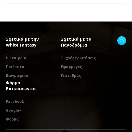
Σχετικά με την
Σχετικά με τα
White Fantasy
Παγοδρόμια
Η Εταιρεία
Συχνές Ερωτήσεις
Ποιότητα
Εφαρμογές
Βιογραφικά
Γιατί Εμάς
Φόρμα
Επικοινωνίας
Facebook
Google+
Φόρμα