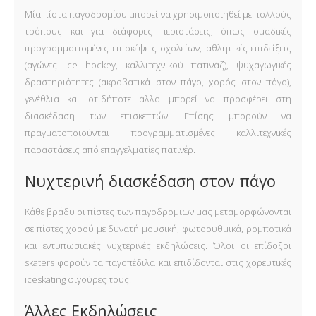
Μία πίστα παγοδρομίου μπορεί να χρησιμοποιηθεί με πολλούς
τρόπους και για διάφορες περιστάσεις, όπως ομαδικές
προγραμματισμένες επισκέψεις σχολείων, αθλητικές επιδείξεις
(αγώνες ice hockey, καλλιτεχνικού πατινάζ), ψυχαγωγικές
δραστηριότητες (ακροβατικά στον πάγο, χορός στον πάγο),
γενέθλια και οτιδήποτε άλλο μπορεί να προσφέρει στη
διασκέδαση των επισκεπτών. Επίσης μπορούν να
πραγματοποιούνται προγραμματισμένες καλλιτεχνικές
παραστάσεις από επαγγελματίες πατινέρ.
Νυχτερινή διασκέδαση στον πάγο
Κάθε βράδυ οι πίστες των παγοδρομιων μας μεταμορφώνονται
σε πίστες χορού με δυνατή μουσική, φωτορυθμικά, ρομποτικά
και εντυπωσιακές νυχτερινές εκδηλώσεις. Όλοι οι επίδοξοι
skaters φορούν τα παγοπέδιλα και επιδίδονται στις χορευτικές
iceskating φιγούρες τους.
Άλλες Εκδηλώσεις