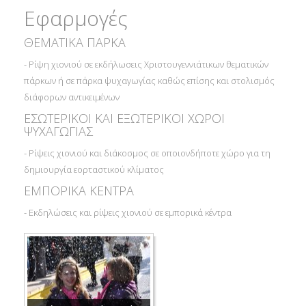
Εφαρμογές
ΘΕΜΑΤΙΚΑ ΠΑΡΚΑ
- Ρίψη χιονιού σε εκδήλωσεις Xριστουγεννιάτικων θεματικών
πάρκων ή σε πάρκα ψυχαγωγίας καθώς επίσης και στολισμός
διάφορων αντικειμένων
ΕΣΩΤΕΡΙΚΟΙ ΚΑΙ ΕΞΩΤΕΡΙΚΟΙ ΧΩΡΟΙ
ΨΥΧΑΓΩΓΙΑΣ
- Ρίψεις χιονιού και διάκοσμος σε οποιονδήποτε χώρο για τη
δημιουργία εορταστικού κλίματος
ΕΜΠΟΡΙΚΑ ΚΕΝΤΡΑ
- Εκδηλώσεις και ρίψεις χιονιού σε εμπορικά κέντρα