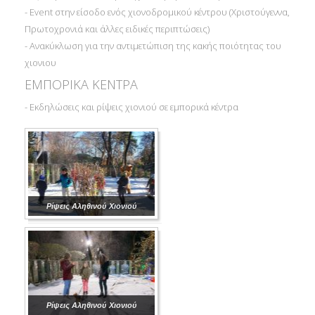
- Event στην είσοδο ενός χιονοδρομικού κέντρου (Χριστούγεννα,
Πρωτοχρονιά και άλλες ειδικές περιπτώσεις)
- Ανακύκλωση για την αντιμετώπιση της κακής ποιότητας του
χιονιου
ΕΜΠΟΡΙΚΑ ΚΕΝΤΡΑ
- Εκδηλώσεις και ρίψεις χιονιού σε εμπορικά κέντρα
Ρίψεις Αληθινού Χιονιού
Ρίψεις Αληθινού Χιονιού