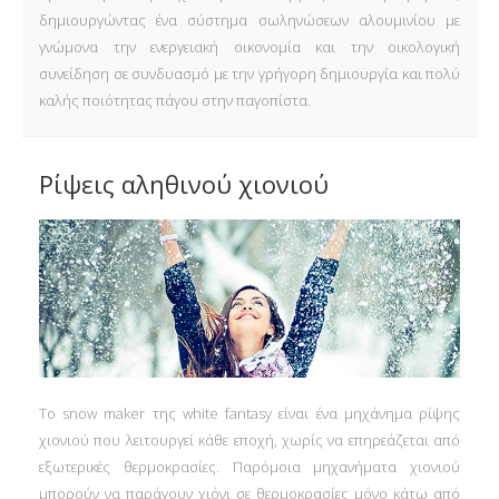
δημιουργώντας ένα σύστημα σωληνώσεων αλουμινίου με
γνώμονα την ενεργειακή οικονομία και την οικολογική
συνείδηση σε συνδυασμό με την γρήγορη δημιουργία και πολύ
καλής ποιότητας πάγου στην παγοπίστα.
Ρίψεις αληθινού χιονιού
Το snow maker της white fantasy είναι ένα μηχάνημα ρίψης
χιονιού που λειτουργεί κάθε εποχή, χωρίς να επηρεάζεται από
εξωτερικές θερμοκρασίες. Παρόμοια μηχανήματα χιονιού
μπορούν να παράγουν χιόνι σε θερμοκρασίες μόνο κάτω από