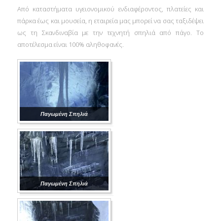
Από καταστήματα υγειονομικού ενδιαφέροντος, πλατείες και
πάρκα έως και μουσεία, η εταιρεία μας μπορεί να σας ταξιδέψει
ως τη Σκανδιναβία με την τεχνητή σπηλιά από πάγο. Το
αποτέλεσμα είναι 100% αληθοφανές.
Παγωμένη Σπηλιά
Παγωμένη Σπηλιά