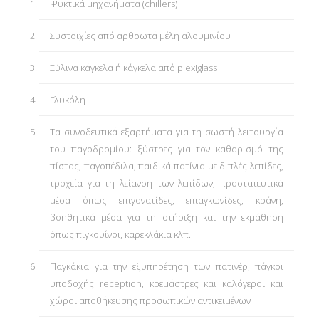
Ψυκτικά μηχανήματα (chillers)
Συστοιχίες από αρθρωτά μέλη αλουμινίου
Ξύλινα κάγκελα ή κάγκελα από plexiglass
Γλυκόλη
Τα συνοδευτικά εξαρτήματα για τη σωστή λειτουργία
του παγοδρομίου: ξύστρες για τον καθαρισμό της
πίστας, παγοπέδιλα, παιδικά πατίνια με διπλές λεπίδες,
τροχεία για τη λείανση των λεπίδων, προστατευτικά
μέσα όπως επιγονατίδες, επιαγκωνίδες, κράνη,
βοηθητικά μέσα για τη στήριξη και την εκμάθηση
όπως πιγκουίνοι, καρεκλάκια κλπ.
Παγκάκια για την εξυπηρέτηση των πατινέρ, πάγκοι
υποδοχής reception, κρεμάστρες και καλόγεροι και
χώροι αποθήκευσης προσωπικών αντικειμένων