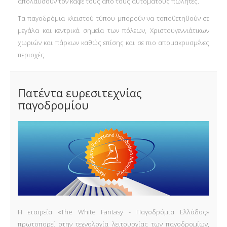
απολαύσουν τον καφέ τους από τους αυτόματους πωλητές.
Τα παγοδρόμια κλειστού τύπου μπορούν να τοποθετηθούν σε
μεγάλα και κεντρικά σημεία των πόλεων, Χριστουγεννιάτικων
χωριών και πάρκων καθώς επίσης και σε πιο απομακρυσμένες
περιοχές.
Πατέντα ευρεσιτεχνίας
παγοδρομίου
Η εταιρεία «The White Fantasy - Παγοδρόμια Ελλάδος»
πρωτοπορεί στην τεχνολογία λειτουργίας των παγοδρομίων,