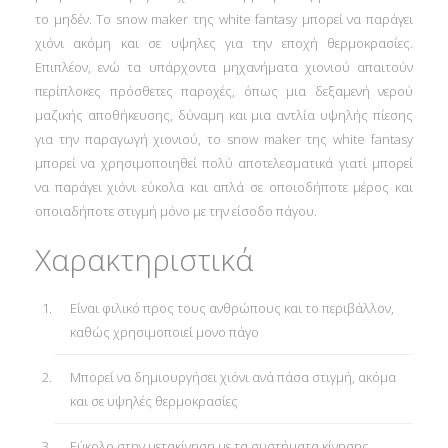
το μηδέν. Το snow maker της white fantasy μπορεί να παράγει
χιόνι ακόμη και σε υψηλες για την εποχή θερμοκρασίες.
Επιπλέον, ενώ τα υπάρχοντα μηχανήματα χιονιού απαιτούν
περίπλοκες πρόσθετες παροχές, όπως μια δεξαμενή νερού
μαζικής αποθήκευσης, δύναμη και μια αντλία υψηλής πίεσης
για την παραγωγή χιονιού, το snow maker της white fantasy
μπορεί να χρησιμοποιηθεί πολύ αποτελεσματικά γιατί μπορεί
να παράγει χιόνι εύκολα και απλά σε οποιοδήποτε μέρος και
οποιαδήποτε στιγμή μόνο με την είσοδο πάγου.
Χαρακτηριστικά
Είναι φιλικό προς τους ανθρώπους και το περιβάλλον,
καθώς χρησιμοποιεί μονο πάγο
Μπορεί να δημιουργήσει χιόνι ανά πάσα στιγμή, ακόμα
και σε υψηλές θερμοκρασίες
Εύκολο στην μετακίνηση με τα συστήματα κίνησης