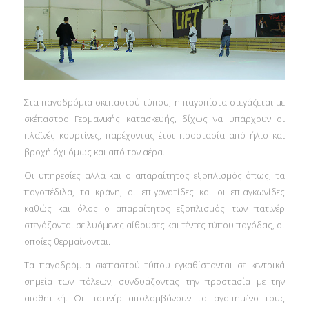
Στα παγοδρόμια σκεπαστού τύπου, η παγοπίστα στεγάζεται με
σκέπαστρο Γερμανικής κατασκευής, δίχως να υπάρχουν οι
πλαϊνές κουρτίνες, παρέχοντας έτσι προστασία από ήλιο και
βροχή όχι όμως και από τον αέρα.
Οι υπηρεσίες αλλά και ο απαραίτητος εξοπλισμός όπως, τα
παγοπέδιλα, τα κράνη, οι επιγονατίδες και οι επιαγκωνίδες
καθώς και όλος ο απαραίτητος εξοπλισμός των πατινέρ
στεγάζονται σε λυόμενες αίθουσες και τέντες τύπου παγόδας, οι
οποίες θερμαίνονται.
Τα παγοδρόμια σκεπαστού τύπου εγκαθίστανται σε κεντρικά
σημεία των πόλεων, συνδυάζοντας την προστασία με την
αισθητική. Οι πατινέρ απολαμβάνουν το αγαπημένο τους