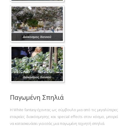
Διάκοσμος Χιονιού
Διάκοσμος Χιονιού
Παγωμένη Σπηλιά
Η White fantasy έχοντας ως σύμβουλο μια από τις μεγαλύτερες
εταιρείες διακόσμησης και special effects στον κόσμο, μπορεί
να κατασκευάσει για εσάς μια παγωμένη τεχνητή σπηλιά.