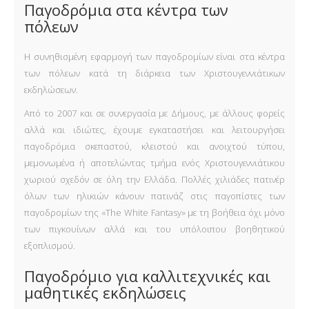
Παγοδρόμια στα κέντρα των
πόλεων
Η συνηθισμένη εφαρμογή των παγοδρομίων είναι στα κέντρα
των πόλεων κατά τη διάρκεια των Χριστουγεννιάτικων
εκδηλώσεων.
Από το 2007 και σε συνεργασία με Δήμους, με άλλους φορείς
αλλά και ιδιώτες, έχουμε εγκαταστήσει και λειτουργήσει
παγοδρόμια σκεπαστού, κλειστού και ανοιχτού τύπου,
μεμονωμένα ή αποτελώντας τμήμα ενός Χριστουγεννιάτικου
χωριού σχεδόν σε όλη την Ελλάδα. Πολλές χιλιάδες πατινέρ
όλων των ηλικιών κάνουν πατινάζ στις παγοπίστες των
παγοδρομίων της «The White Fantasy» με τη βοήθεια όχι μόνο
των πιγκουίνων αλλά και του υπόλοιπου βοηθητικού
εξοπλισμού.
Παγοδρόμιο για καλλιτεχνικές και
μαθητικές εκδηλώσεις