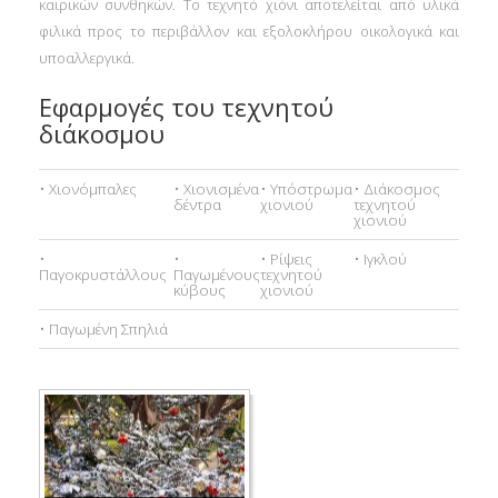
καιρικών συνθηκών. Το τεχνητό χιόνι αποτελείται από υλικά
φιλικά προς το περιβάλλον και εξολοκλήρου οικολογικά και
υποαλλεργικά.
Εφαρμογές του τεχνητού
διάκοσμου
• Χιονόμπαλες
• Χιονισμένα
• Υπόστρωμα
• Διάκοσμος
δέντρα
χιονιού
τεχνητού
χιονιού
•
•
• Ρίψεις
• Ιγκλού
Παγοκρυστάλλους
Παγωμένους
τεχνητού
κύβους
χιονιού
• Παγωμένη Σπηλιά