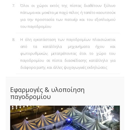
Όλοι οι χώροι εκτός της πίστας διαθέτουν ξύλινο
πάτωμα και μοκέτα με παχύ πέλος ή ταπέτο καουτσούκ
για την προστασία των πατινέρ και του εξοπλισμού
του παγοδρομίου
Η όλη εγκατάσταση των παγοδρομίων πλαισιώνεται
από τα κατάλληλα μηχανήματα ήχου και
φωτορυθμικών, μετατρέποντας έτσι το χώρο του
παγοδρομίου σε πίστα διασκέδασης κατάλληλο για
διάφορα party, και άλλες ψυχαγωγικές εκδηλώσεις
Εφαρμογές & υλοποίηση
παγοδρομίου