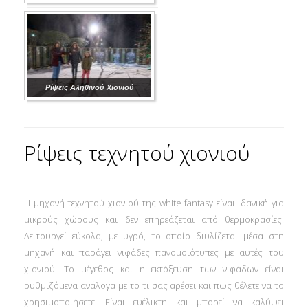
Ρίψεις Αληθινού Χιονιού
Ρίψεις τεχνητού χιονιού
Η μηχανή τεχνητού χιονιού της white fantasy είναι ιδανική για
μικρούς χώρους και δεν επηρεάζεται από θερμοκρασίες.
Λειτουργεί εύκολα, με υγρό, το οποίο διυλίζεται μέσα στη
μηχανή και παράγει νιφάδες πανομοιότυπες με αυτές του
χιονιού. Το μέγεθος και η εκτόξευση των νιφάδων είναι
ρυθμιζόμενα ανάλογα με το τι σας αρέσει και πως θέλετε να το
χρησιμοποιήσετε. Είναι ευέλικτη και μπορεί να καλύψει