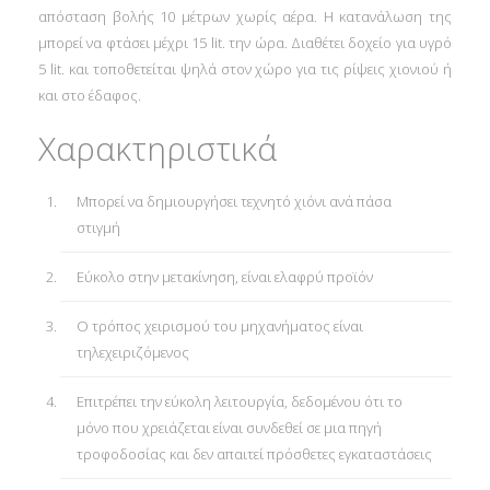
απόσταση βολής 10 μέτρων χωρίς αέρα. Η κατανάλωση της
μπορεί να φτάσει μέχρι 15 lit. την ώρα. Διαθέτει δοχείο για υγρό
5 lit. και τοποθετείται ψηλά στον χώρο για τις ρίψεις χιονιού ή
και στο έδαφος.
Χαρακτηριστικά
Μπορεί να δημιουργήσει τεχνητό χιόνι ανά πάσα
στιγμή
Εύκολο στην μετακίνηση, είναι ελαφρύ προϊόν
Ο τρόπος χειρισμού του μηχανήματος είναι
τ
ηλεχειριζόμενος
Επιτρέπει την εύκολη λειτουργία, δεδομένου ότι το
μόνο που χρειάζεται είναι συνδεθεί σε μια πηγή
τροφοδοσίας και δεν απαιτεί πρόσθετες εγκαταστάσεις