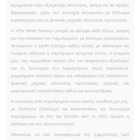
πραγματικό πάγο εξαιρετικής ποιότητας, ακόμα και σε υψηλές
θερμοκρασίες, χάρη στο σύστημα αλουμινίου με δίπλωμα
ευρεσιτεχνίας και τις ψυκτικές μηχανές τελευταίας τεχνολογίας.
Η «The White Fantasy» μπορεί να καλύψει κάθε είδους ανάγκη
για την ενοικίαση του παγοδρομίου, με σύστημα σωληνώσεων
αλουμινίου ή epdm λάστιχα καθώς επίσης με σκέπαστρο και
λυόμενη αίθουσα ή παγοδρόμιο ανοιχτού τύπου. Η εταιρεία
μας, σας προμηθεύει επίσης όλο τον απαραίτητο εξοπλισμό
για τη λειτουργία του παγοδρομίου όπως παγοπέδιλα,
μηχανήματα λείανσης πάγου και καθαρισμού της παγοπίστας,
ψυκτικές μηχανές τελευταίας τεχνολογίας, ηχητικές και
μικροφωνικές εγκαταστάσεις καθώς και φωτορυθμικά.
Η ενοικίαση ενός παγοδρομίου είναι εύκολη υπόθεση για μας,
με ιδιόκτητο εξοπλισμό και εγκαταστάσεις και λειτουργιά
παγοδρομίων σε όλη την Ελλάδα από το 2007, είμαστε η
καλύτερη και πιο σίγουρη επιλογή.
Μπορούμε να σας προσφέρουμε την χαμηλότερη τιμή