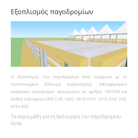
Εξοπλισμός παγοδρομίων
Ο εξοπλισμός των παγοδρομίων είναι σύμφωνα με το
πιστοποιημένο δίπλωμα ευρεσιτεχνίας «Μεταφερόμενο
ενεργειακό παγοδρόμιο αλουμινίου» με αριθμό 1007249 και
διεθνή ταξινόμηση (ΙΝΤ.CL8) : A63C 19/10, E01C 13/10, F25C 3/02,
E01H 4/02.
Τα κύρια μέλη για τη λειτουργία του παγοδρομίου
είναι: