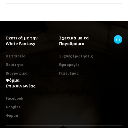
Σχετικά με την
Σχετικά με τα
White Fantasy
Παγοδρόμια
Η Εταιρεία
Συχνές Ερωτήσεις
Ποιότητα
Εφαρμογές
Βιογραφικά
Γιατί Εμάς
Φόρμα
Επικοινωνίας
Facebook
Google+
Φόρμα