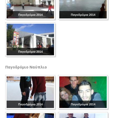
Παγοδρόμια 2014
Παγοδρόμια 2014
Παγοδρόμια 2014
Παγοδρόμιο Ναύπλιο
Παγοδρόμια 2014
Παγοδρόμια 2014