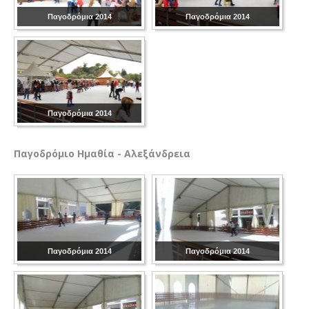
Παγοδρόμια 2014
Παγοδρόμια 2014
Παγοδρόμια 2014
Παγοδρόμιο Ημαθία
- Αλεξάνδρεια
Παγοδρόμια 2014
Παγοδρόμια 2014