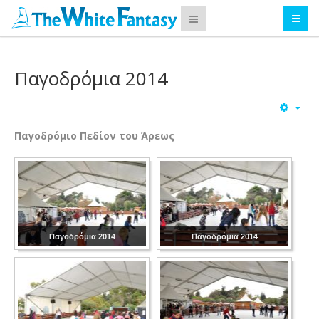
Παγοδρόμια 2014
Παγοδρόμιο Πεδίον του Άρεως
Παγοδρόμια 2014
Παγοδρόμια 2014